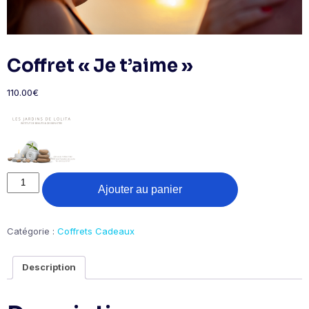
Coffret « Je t’aime »
110.00
€
quantité
Ajouter au panier
de
Coffret
"Je
t'aime"
Catégorie :
Coffrets Cadeaux
Description