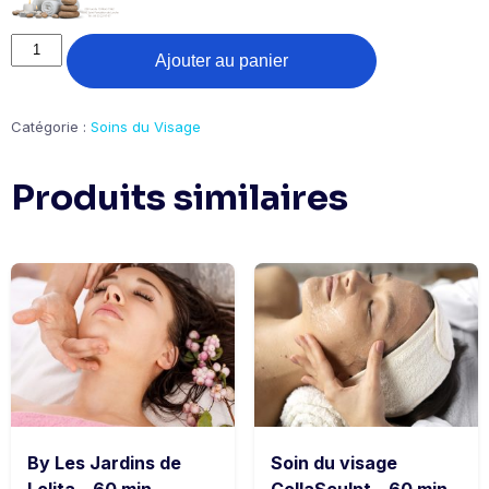
quantité
Ajouter au panier
de
Soin
Visage
Sublime
Catégorie :
Soins du Visage
Eclat
aux
Produits similaires
Pierres
de
Bianshi
-
60
min
By Les Jardins de
Soin du visage
Lolita – 60 min
CollaSculpt – 60 min